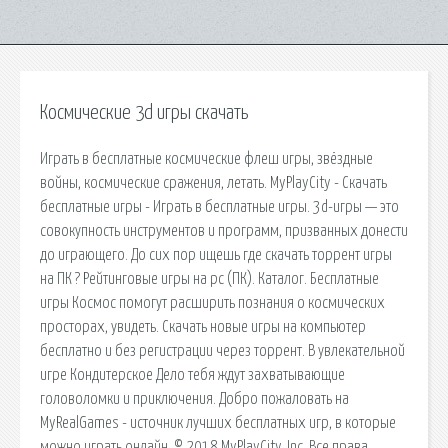
Космические 3d игры скачать
Играть в бесплатные космические флеш игры, звёздные
войны, космические сражения, летать. MyPlayCity - Скачать
бесплатные игры - Играть в бесплатные игры. 3d-игры — это
совокупность инструментов и программ, призванных донести
до играющего. До сих пор ищешь где скачать торрент игры
на ПК ? Рейтинговые игры на pc (ПК). Каталог. Бесплатные
игры Космос помогут расширить познания о космических
просторах, увидеть. Скачать новые игры на компьютер
бесплатно и без регистрации через торрент. В увлекательной
игре Кондитерское Дело тебя ждут захватывающие
головоломки и приключения. Добро пожаловать на
MyRealGames - источник лучших бесплатных игр, в которые
можно играть онлайн. © 2018 MyPlayCity, Inc. Все права