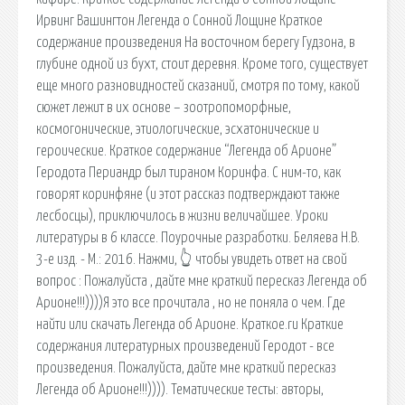
Ирвинг Вашингтон Легенда о Сонной Лощине Краткое
содержание произведения На восточном берегу Гудзона, в
глубине одной из бухт, стоит деревня. Кроме того, существует
еще много разновидностей сказаний, смотря по тому, какой
сюжет лежит в их основе – зоотропоморфные,
космогонические, этиологические, эсхатонические и
героические. Краткое содержание “Легенда об Арионе”
Геродота Периандр был тираном Коринфа. С ним-то, как
говорят коринфяне (и этот рассказ подтверждают также
лесбосцы), приключилось в жизни величайшее. Уроки
литературы в 6 классе. Поурочные разработки. Беляева Н.В.
3-е изд. - М.: 2016. Нажми, 👆 чтобы увидеть ответ на свой
вопрос ️: Пожалуйста , дайте мне краткий пересказ Легенда об
Арионе!!!))))Я это все прочитала , но не поняла о чем. Где
найти или скачать Легенда об Арионе. Краткое.ru Краткие
содержания литературных произведений Геродот - все
произведения. Пожалуйста, дайте мне краткий пересказ
Легенда об Арионе!!!)))). Тематические тесты: авторы,