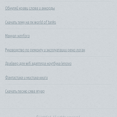
Обнуляй кравц слова и аккорды
Скачать тему на пк world of tanks
Мануал xenforo
Руководство по ремонту и эксплуатации рено логан
Драйвер для wifi адаптера ноутбука lenovo
Фантастика и мистика книги
Скачать песню сява ягуар