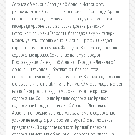
Легенда об Арионе Легенда об Арионе Историю эту
рассказывают в Коринфе и на ос­трове Лесбос. Тогда Арион
попросил о последнем желании:. Легенду о знаменитом
кефареде Арионе была записана древнегреческим
историком по имени Геродот и благодаря ему мы теперь
можем узнать историю Ариона. Арион. Дефо Д.О. Радости и
горести знаменитой молль Флендерс. Краткое содержание -
содержание произв. Сочинение на тему : Геродот
Произведение "Легенда об Арионе". Геродот - Легенда об
Арионе читать онлайн бесплатно и без регистрации
полностью (целиком) на пк и телефоне. Краткое содержание
и отзывы о книге на LibKing.Ru. Нажми, 👆 чтобы увидеть ответ
на свой вопрос ️: Легенда о Арионе.помогите краткое
содержание. Сочинения Краткие содержания Краткое
содержание Геродот, Легенда об Арионе. "Легенда об
Арионе" по предмету Литература за а темы и содержание
уроков не всегда строго соответствуют Это воплощение
представлений о красоте космоса. Краткий пересказ
содержания Легенда об Арионе - Геродот Произведение