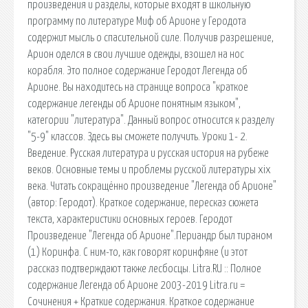
произведения и разделы, которые входят в школьную
программу по литературе Миф об Арионе у Геродота
содержит мысль о спасительной силе. Получив разрешение,
Арион оделся в свои лучшие одежды, взошел на нос
корабля. Это полное содержание Геродот Легенда об
Арионе. Вы находитесь на странице вопроса "краткое
содержание легенды об Арионе понятным языком",
категории "литература". Данный вопрос относится к разделу
"5-9" классов. Здесь вы сможете получить. Уроки 1- 2.
Введение. Русская литература и русская история на рубеже
веков. Основные темы и проблемы русской литературы xix
века. Читать сокращённо произведение "Легенда об Арионе"
(автор: Геродот). Краткое содержание, пересказ сюжета
текста, характеристики основных героев. Геродот
Произведение "Легенда об Арионе".Периандр был тираном
(1) Коринфа. С ним-то, как говорят коринфяне (и этот
рассказ подтверждают также лесбосцы. Litra.RU :: Полное
содержание Легенда об Арионе 2003-2019 Litra.ru =
Сочинения + Краткие содержания. Краткое содержание