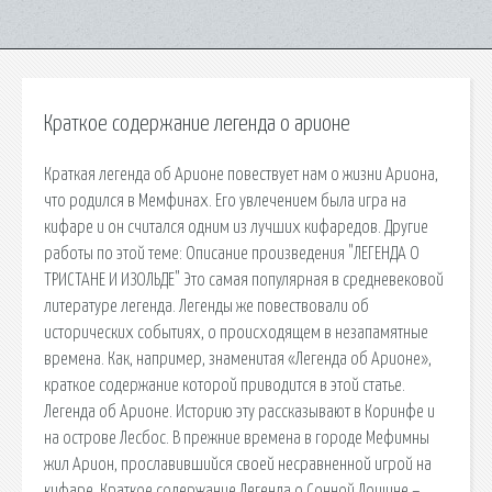
Краткое содержание легенда о арионе
Краткая легенда об Арионе повествует нам о жизни Ариона,
что родился в Мемфинах. Его увлечением была игра на
кифаре и он считался одним из лучших кифаредов. Другие
работы по этой теме: Описание произведения "ЛЕГЕНДА О
ТРИСТАНЕ И ИЗОЛЬДЕ" Это самая популярная в средневековой
литерату­ре легенда. Легенды же повествовали об
исторических событиях, о происходящем в незапамятные
времена. Как, например, знаменитая «Легенда об Арионе»,
краткое содержание которой приводится в этой статье.
Легенда об Арионе. Историю эту рассказывают в Коринфе и
на ос­трове Лесбос. В прежние времена в городе Мефимны
жил Арион, прославившийся своей не­сравненной игрой на
кифаре. Краткое содержание Легенда о Сонной Лощине –