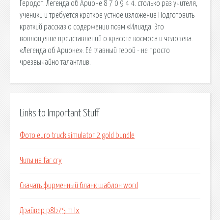
Геродот. Легенда об Арионе 8 7 0 9 4 4. столько раз учителя,
ученики и требуется краткое устное изложение Подготовить
краткий рассказ о содержании поэм «Илиада. Это
воплощение представлений о красоте космоса и человека.
«Легенда об Арионе». Её главный герой - не просто
чрезвычайно талантлив.
Links to Important Stuff
Фото euro truck simulator 2 gold bundle
Читы на far cry
Скачать фирменный бланк шаблон word
Драйвер p8b75 m lx