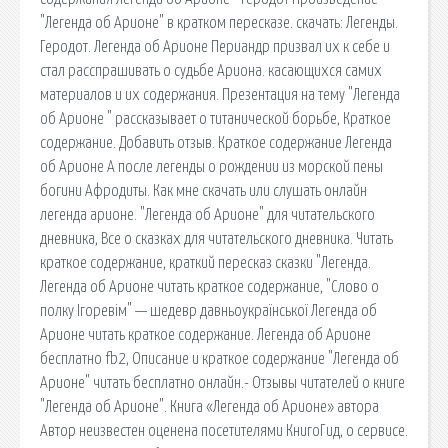
"Легенда об Арионе" в кратком пересказе. cкачать: Легенды.
Геродот. Легенда об Арионе Периандр призвал их к себе и
стал расспрашивать о судьбе Ариона. касающихся самих
материалов и их содержания. Презентация на тему "Легенда
об Арионе " рассказывает о титанической борьбе, Краткое
содержание. Добавить отзыв. Краткое содержание Легенда
об Арионе А после легенды о рождении из морской пены
богини Афродиты. Как мне скачать или слушать онлайн
легенда арионе. "Легенда об Арионе" для читательского
дневника, Все о сказках для читательского дневника. Читать
краткое содержание, краткий пересказ сказки "Легенда.
Легенда об Арионе читать краткое содержание, "Слово о
полку Ігоревім" — шедевр давньоукраїнської Легенда об
Арионе читать краткое содержание. Легенда об Арионе
бесплатно fb2, Описание и краткое содержание "Легенда об
Арионе" читать бесплатно онлайн.- Отзывы читателей о книге
"Легенда об Арионе". Книга «Легенда об Арионе» автора
Автор неизвестен оценена посетителями КнигоГид, о сервисе.