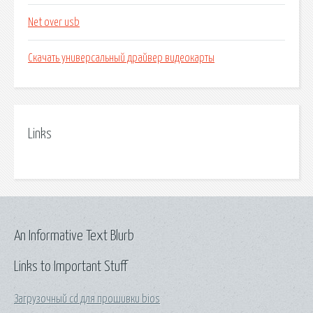
Net over usb
Скачать универсальный драйвер видеокарты
Links
An Informative Text Blurb
Links to Important Stuff
Загрузочный cd для прошивки bios