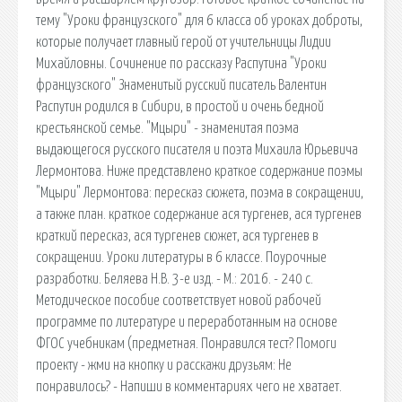
тему "Уроки французского" для 6 класса об уроках доброты,
которые получает главный герой от учительницы Лидии
Михайловны. Сочинение по рассказу Распутина "Уроки
французского" Знаменитый русский писатель Валентин
Распутин родился в Сибири, в простой и очень бедной
крестьянской семье. "Мцыри" - знаменитая поэма
выдающегося русского писателя и поэта Михаила Юрьевича
Лермонтова. Ниже представлено краткое содержание поэмы
"Мцыри" Лермонтова: пересказ сюжета, поэма в сокращении,
а также план. краткое содержание ася тургенев, ася тургенев
краткий пересказ, ася тургенев сюжет, ася тургенев в
сокращении. Уроки литературы в 6 классе. Поурочные
разработки. Беляева Н.В. 3-е изд. - М.: 2016. - 240 с.
Методическое пособие соответствует новой рабочей
программе по литературе и переработанным на основе
ФГОС учебникам (предметная. Понравилcя тест? Помоги
проекту - жми на кнопку и расскажи друзьям: Не
понравилось? - Напиши в комментариях чего не хватает.