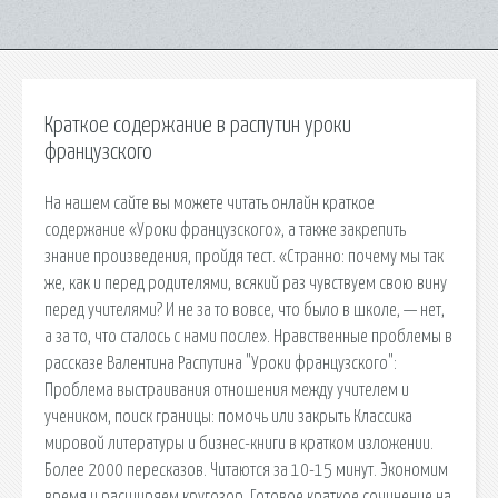
Краткое содержание в распутин уроки
французского
На нашем сайте вы можете читать онлайн краткое
содержание «Уроки французского», а также закрепить
знание произведения, пройдя тест. «Странно: почему мы так
же, как и перед родителями, всякий раз чувствуем свою вину
перед учителями? И не за то вовсе, что было в школе, — нет,
а за то, что сталось с нами после». Нравственные проблемы в
рассказе Валентина Распутина "Уроки французского":
Проблема выстраивания отношения между учителем и
учеником, поиск границы: помочь или закрыть Классика
мировой литературы и бизнес-книги в кратком изложении.
Более 2000 пересказов. Читаются за 10-15 минут. Экономим
время и расширяем кругозор. Готовое краткое сочинение на