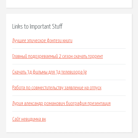
Links to Important Stuff
Лучшее эпическое фэнтези книги
Главный подозреваемый 2 сезон скачать торрент
Скачать 3д фильмы для 3д телевизора lg
Работа по совместительству заявление на отпуск
Лурия александр романович биография презентация
Сайт невидимка вк