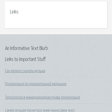
Links
An Informative Text Blurb
Links to Important Stuff
Сен келерсі скачать музыка
Презентация по доказательной медицине
Территория в международном праве презентация
Самая лучшая песня про маму минусовка текст