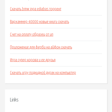
Скачать bmw inpa ediabas торрент
Вархаммер 40000 новые книги скачать
Счет на оплату образец от ип
Приложение для ферби на айфон скачать
Игра супер корова и ее друзья
Скачать игру подкидной дурак на компьютер
Links