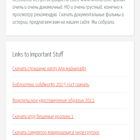
очень и очень динамичный. НО и очень грустный. конечно к
просмотру рекомендую. Скачать документальные фильмы о
истории, предлагаем вам на нашем сайте. Мы собрали.
Links to Important Stuff
Скачать страшную карту для майнкрафт
Библиотеки solidworks 2015 гост скачать
Водительское удостоверение образца 2011
Скачать игру бешеные кролики 1
Скачать симулятор макдональдса через руторг