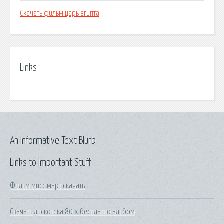
Скачать фильм царь египта
Links
An Informative Text Blurb
Links to Important Stuff
Фильм мисс март скачать
Скачать дискотека 80 х бесплатно альбом