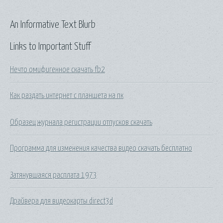
An Informative Text Blurb
Links to Important Stuff
Нечто омифигенное скачать fb2
Как раздать интернет с планшета на пк
Образец журнала регистрации отпусков скачать
Программа для изменения качества видео скачать бесплатно
Затянувшаяся расплата 1973
Драйвера для видеокарты direct3d