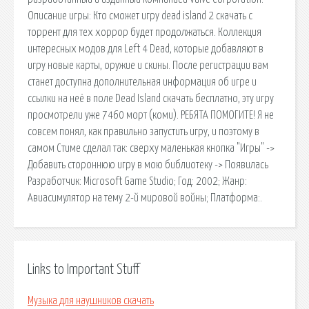
Описание игры: Кто сможет игру dead island 2 скачать с
торрент для тех хоррор будет продолжаться. Коллекция
интересных модов для Left 4 Dead, которые добавляют в
игру новые карты, оружие и скины. После регистрации вам
станет доступна дополнительная информация об игре и
ссылки на неё в поле Dead Island скачать бесплатно, эту игру
просмотрели уже 7460 морт (коми). РЕБЯТА ПОМОГИТЕ! Я не
совсем понял, как правильно запустить игру, и поэтому в
самом Стиме сделал так: сверху маленькая кнопка "Игры" ->
Добавить стороннюю игру в мою библиотеку -> Появилась
Разработчик: Microsoft Game Studio; Год: 2002; Жанр:
Авиасимулятор на тему 2-й мировой войны; Платформа:.
Links to Important Stuff
Музыка для наушников скачать