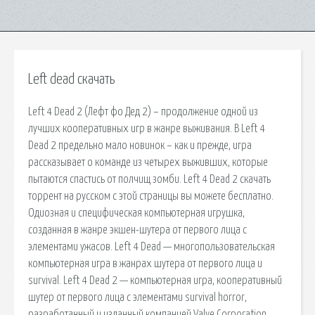
Left dead скачать
Left 4 Dead 2 (Лефт фо Дед 2) – продолжение одной из
лучших кооперативных игр в жанре выживания. В Left 4
Dead 2 предельно мало новинок – как и прежде, игра
рассказывает о команде из четырех выживших, которые
пытаются спастись от полчищ зомби. Left 4 Dead 2 скачать
торрент на русском с этой страницы вы можете бесплатно.
Одиозная и специфическая компьютерная игрушка,
созданная в жанре экшен-шутера от первого лица с
элементами ужасов. Left 4 Dead — многопользовательская
компьютерная игра в жанрах шутера от первого лица и
survival. Left 4 Dead 2 — компьютерная игра, кооперативный
шутер от первого лица с элементами survival horror,
разработанный и изданный компанией Valve Corporation.