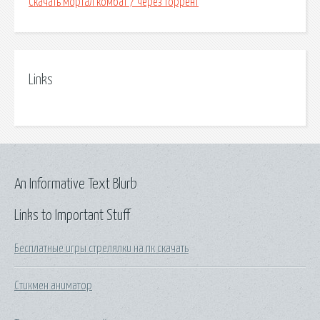
Скачать мортал комбат 7 через торрент
Links
An Informative Text Blurb
Links to Important Stuff
Бесплатные игры стрелялки на пк скачать
Стикмен аниматор