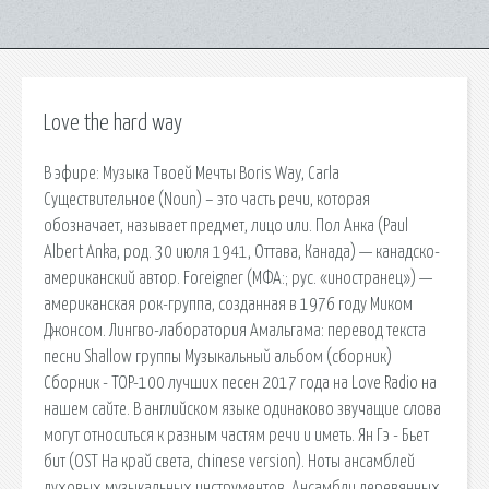
Love the hard way
В эфире: Музыка Твоей Мечты Boris Way, Carla
Существительное (Noun) – это часть речи, которая
обозначает, называет предмет, лицо или. Пол Анка (Paul
Albert Anka, род. 30 июля 1941, Оттава, Канада) — канадско-
американский автор. Foreigner (МФА:; рус. «иностранец») —
американская рок-группа, созданная в 1976 году Миком
Джонсом. Лингво-лаборатория Амальгама: перевод текста
песни Shallow группы Музыкальный альбом (сборник)
Сборник - TOP-100 лучших песен 2017 года на Love Radio на
нашем сайте. В английском языке одинаково звучащие слова
могут относиться к разным частям речи и иметь. Ян Гэ - Бьет
бит (OST На край света, chinese version). Ноты ансамблей
духовых музыкальных инструментов. Ансамбли деревянных,