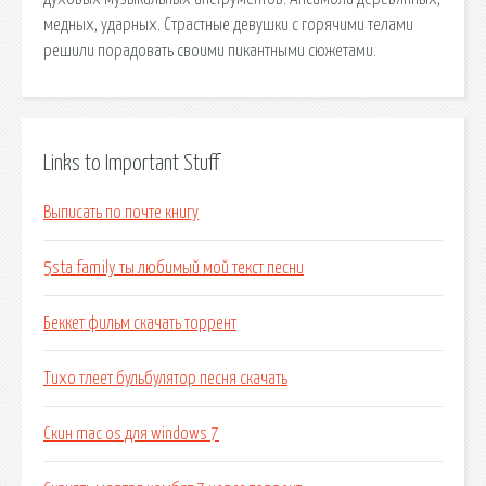
медных, ударных. Страстные девушки с горячими телами
решили порадовать своими пикантными сюжетами.
Links to Important Stuff
Выписать по почте книгу
5sta family ты любимый мой текст песни
Беккет фильм скачать торрент
Тихо тлеет бульбулятор песня скачать
Скин mac os для windows 7