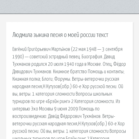
Людмила зыкина песня о моей россии текст
Евге́ний Григо́рьевич Марты́нов (22 мая 1948 — 3 сентября
1990) — советский эстрадный певец. Биография. Давид
Тухманов родился 20 июля 1940 года в Москве. Отец, Фёдор
Давидович Тухманов. Книжное братство Помощь и контакты;
Книжная полка; Блоги; Форумы. Ветры-ветерочки русская
народная песня,Н.Кутузов(обр.) 60-е Хор русской песни. Ой
вы, ветры. 1 категория сложности Вопросы школьных
турниров по игре «Брэйн ринг» 2 Категория сложности. Из
интервью Эхо Москвы 9 июня 2009 Помощь по
воспроизведению: Дави́д Фёдорович Тухма́нов. Ветры-
ветерочки русская народная песня,Н.Кутузов(обр.) 60-е Хор
русской песни. Ой вы, ветры. 1 категория сложности Вопросы
школьных турниров по игре Брэйн ринг 2 Категория