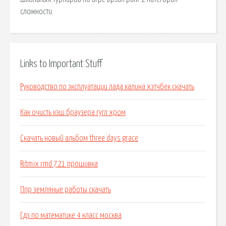
сложности.
Links to Important Stuff
Руководство по эксплуатации лада калина хэтчбек скачать
Как очисть кэш браузера гугл хром
Скачать новый альбом three days grace
Ritmix rmd 721 прошивка
Ппр земляные работы скачать
Гдз по математике 4 класс москва