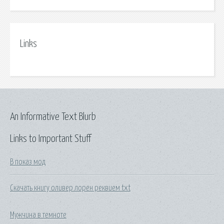
Links
An Informative Text Blurb
Links to Important Stuff
В показ мод
Скачать книгу оливер лорен реквием txt
Мужчина в темноте