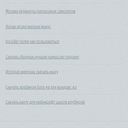
Москва нерюнгри расписание самолетов
Лорак ягода малина минус
Inssider home как пользоваться
Скачать сборник лучшее комиссар торрент
История америки скачать книгу
Скачать драйвера йота 4g для виндовс хр
Скачать карту для майнкрафт школа ютуберов