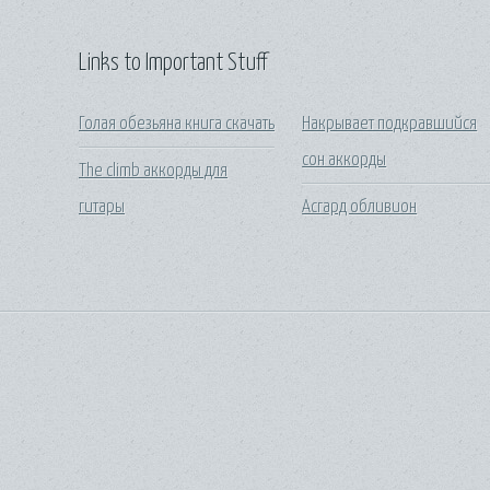
Links to Important Stuff
Голая обезьяна книга скачать
Накрывает подкравшийся
сон аккорды
The climb аккорды для
гитары
Асгард обливион