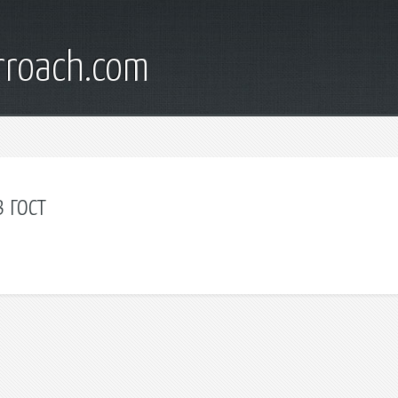
rroach.com
 гост