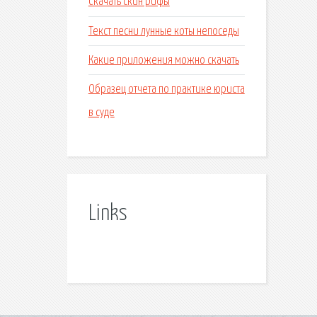
Скачать скин рифы
Текст песни лунные коты непоседы
Какие приложения можно скачать
Образец отчета по практике юриста
в суде
Links