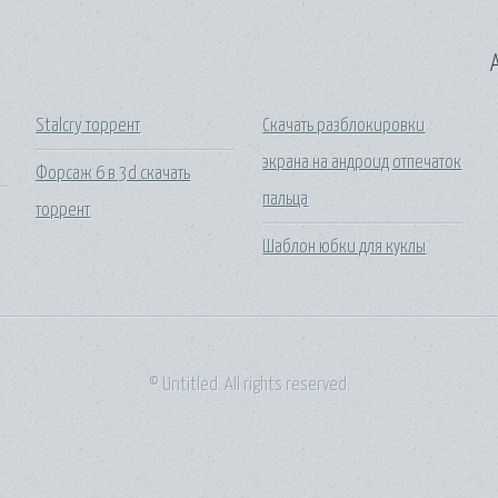
A
Stalcry торрент
Скачать разблокировки
экрана на андроид отпечаток
Форсаж 6 в 3d скачать
пальца
торрент
Шаблон юбки для куклы
© Untitled. All rights reserved.