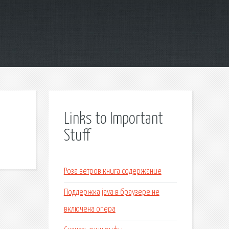
Links to Important
Stuff
Роза ветров книга содержание
Поддержка java в браузере не
включена опера