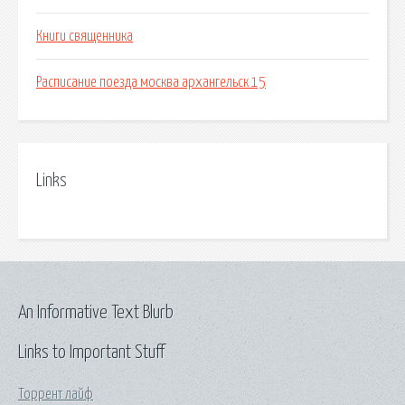
Книги священника
Расписание поезда москва архангельск 15
Links
An Informative Text Blurb
Links to Important Stuff
Торрент лайф