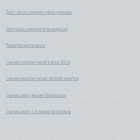
Текст песни эзлэдем гузель уразова
Настройки интернета на андроид
Развитие мозга книги
Скачать торрент vocal trance 2014
Скачать мартин гарикс animals рингтон
Скачать книгу милая обманщица
Скачать книгу 12 подвигов геракла