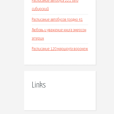
Расписание автобуса 221 зато
сибирский
Расписание автобусов гродно 41
Любовь и уважение книга эмерсон
эггерих
Расписание 120 маршрута воронеж
Links