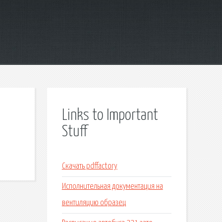
Links to Important
Stuff
Скачать pdffactory
Исполнительная документация на
вентиляцию образец