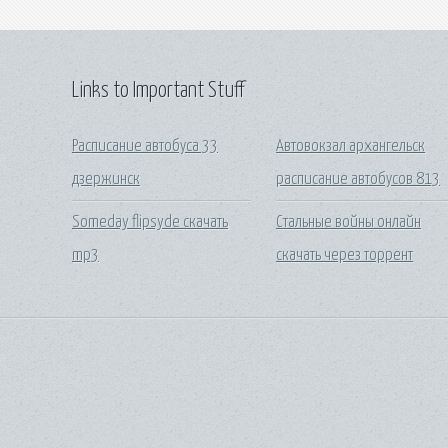
Links to Important Stuff
Расписание автобуса 33
Автовокзал архангельск
дзержинск
расписание автобусов 813
Someday flipsyde скачать
Стальные войны онлайн
mp3
скачать через торрент