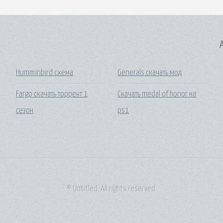
A
Humminbird схема
Generals скачать мод
Fargo скачать торрент 1
Скачать medal of honor на
сезон
ps1
© Untitled. All rights reserved.