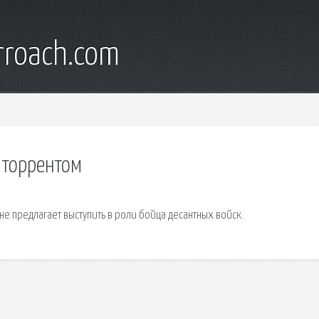
rroach.com
ь торрентом
е предлагает выступить в роли бойца десантных войск.