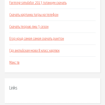
Farming simulator 2013 титаниум скачать
Скачать картинки тигры на телефон
Скачать теорию лжи 3 сезон
Егор крид самая самая скачать рингтон
Гдз английская мова 8 класс карпюк
Макс тв
Links