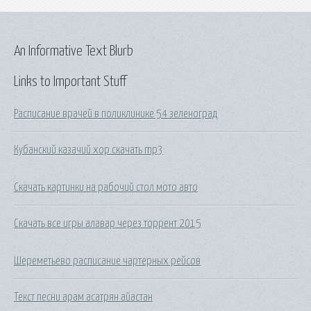
An Informative Text Blurb
Links to Important Stuff
Расписание врачей в поликлинике 54 зеленоград
Кубанский казачий хор скачать mp3
Скачать картинки на рабочий стол мото авто
Скачать все игры алавар через торрент 2015
Шереметьево расписание чартерных рейсов
Текст песни арам асатрян айастан