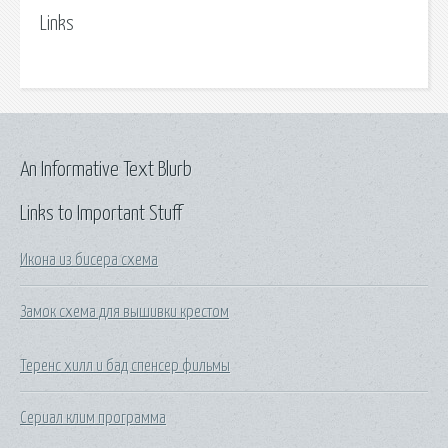
Links
An Informative Text Blurb
Links to Important Stuff
Икона из бисера схема
Замок схема для вышивки крестом
Теренс хилл и бад спенсер фильмы
Сериал клим программа