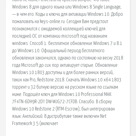
Windows 8 для одного языка или Windows 8 Single Language,
— в чем его. Коды и ключи для активации Windows 10. Добро
пожаловать на keys-online.ru. Сегодня Вам предстоит
познакомится с ожидаемой коллекцией ключей для
последней ОС от компании microsoft под названием
windows. Способ 1: бесплатное обновление Windows 7 и 8.1
до Windows 10. Официальный период бесплатного
обновления закончился, однако по состоянию на весну 2018
года Microsoft до сих пор активирует старые. Обновление
Windows 10 1803 доступны и для более ранних версий,
таких как Pro, Redstone 2018. Скачать Windows 10 x64 1803
торрент и 32 битную версию на русском языке по ссылкам
ниже. Подошёл ключ для Windows 10 Professional MAK
7F4TN-6DH9R-2DY DW-WJG72-7CFDB. Спасибо. В сборку
Windows 10 Redstone 2 (RTM-Escrow), был интегрирован
язык: Английский. В дистрибутиве также включен Net
Framework 3.5 (включает