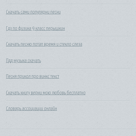
Скачать сами популярни песни
Гдз по физика 9 класс перышкин
Скачать песню потап время и стекло слеза
Пдд музыка скачать
Песня прикол про винкс текст
Скачать книгу верни мою любовь бесплатно
Словарь ассоциации онлайн