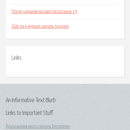
Поезд харьков москва расписание 19
Club 4x4 журнал скачать торрент
Links
An Informative Text Blurb
Links to Important Stuff
Луила вилма книги скачать бесплатно