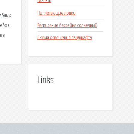
скачать
Чит летающие лодки
лебных
Расписание бассейна солнечный
небо и
ите
Схема освещения ландшафта
Links