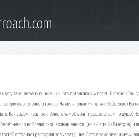
rroach.com
 массу замечательных имен и много потрясающих песен. В песне «Там г
нии для фортепиано и голоса. На музыкальном портале Зайцев.нет Вы 
ате. Как видим, наш трек "Алкоголь мой враг" пришёлся вам по душе) Но
а берёт начало на Валдайской возвышенности (на высоте 228 метров) и в
остей встречает распорядитель праздника. В это время звучит музыкал