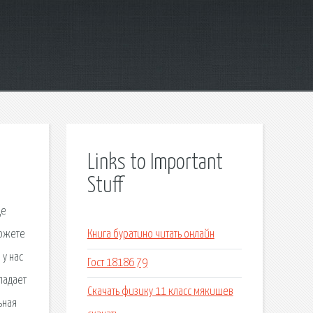
Links to Important
Stuff
де
можете
Книга буратино читать онлайн
 у нас
Гост 18186 79
падает
Скачать физику 11 класс мякишев
ьная