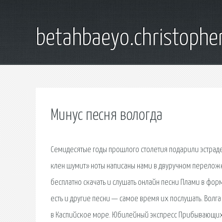
betahbaeyo.christophe
Минус песня вологда
Семидесятые годы прошлого столетия подарили эстраде
клен шумит» ноты написаны нами в двуручном переложе
бесплатно скачать и слушать онлайн песни Плами в форм
есть и другие песни — самое время их послушать. Волг
в Каспийское море. Юбилейный экспресс Прибывающих г