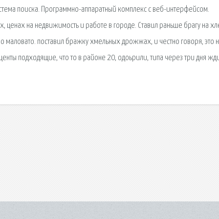
истема поиска. Программно-аппаратный комплекс с веб-интерфейсом.
ах, ценах на недвижимость и работе в городе. Ставил раньше брагу на х
 маловато. поставил бражку хмельных дрожжах, и честно говоря, это 
центы подходящие, что то в районе 20, одоьрили, типа через три дня жд