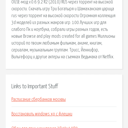
OGSE-мод v.0.6.9.2 R2 (2010) RUS через торрент на высокой
скорости. Скачать игру Три Богатыря и Шамаханская царица
rus через торрент на высокой скорости Огромная коллекция
3d моделей из разных жанров игр. 100 Лучших игр для
слабого Пк и ноутбука, собрали игры разных годов, есть
новые Browse and play mods created for all games Миллионы
историй по твоим любимым фильмам, аниме, книгам,
сериалам, музыкальным группам. Трисс, Йеннифэр,
Вильгефорц и другие актеры на съемках Ведьмака от Netflix.
Links to Important Stuff
Расписание сбербанков москвы
Восстановить windows xp с флешки