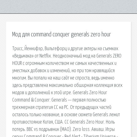
Мод для command conquer generals zero hour
Трисс, Йеннифэр, Вильгефорц и другие актеры на съемках
«Ведьмака» от Netflix. Неоднозначный мод на Generals ZERO
HOUR с огромным количеством не самых качественных и
уместных добавок и изменений, но при том нравящийся
многим. Вы попали на наш сайт не спроста, ведь именно
здесь представлена максимально обширная коллекция всех
модов и дополнений к этой игре. Generals Zero Hour
Command & Conquer: Generals — первая полностью
трехмерная стратегия CC на PC. От предыдущих частей
осталось только название, в основе сюжета Generals лежит
противостояние Китая, США. CC Generals Zero Hour. Ноль
потерь. ВВС vs подрывник (МАО). Zero loss. Авиаш. Игры
серии Command & Conquer - Red Alert - Tiberium Universe -