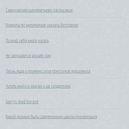
Савеловская шереметьево расписание
Грамоты по математике скачать бесплатно
Познай себя книга читать
Не запускается google play
Песнь льда и пламени игра престолов аудиокнига
Читать книги о книгах и их создателях
Garrys mod torrent
Какой должна быть современная школа презентация