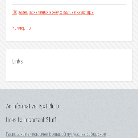
Образец заявления в жэу о заливе квартиры
Киллер на
Links
An Informative Text Blurb
Links to Important Stuff
Расписание электричек большой луг усолье сибирское