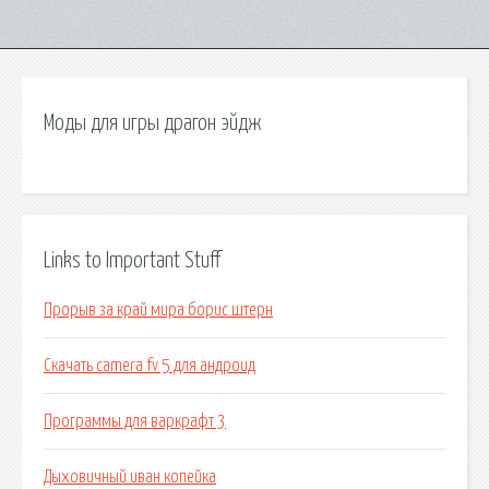
Моды для игры драгон эйдж
Links to Important Stuff
Прорыв за край мира борис штерн
Скачать camera fv 5 для андроид
Программы для варкрафт 3
Дыховичный иван копейка