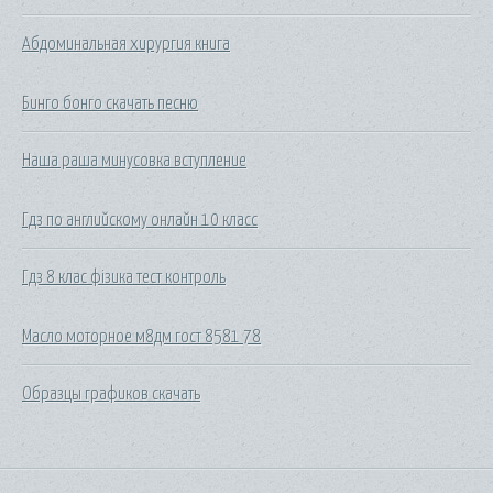
Абдоминальная хирургия книга
Бинго бонго скачать песню
Наша раша минусовка вступление
Гдз по английскому онлайн 10 класс
Гдз 8 клас фізика тест контроль
Масло моторное м8дм гост 8581 78
Образцы графиков скачать