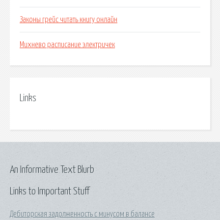
Законы грейс читать книгу онлайн
Михнево расписание электричек
Links
An Informative Text Blurb
Links to Important Stuff
Дебиторская задолженность с минусом в балансе