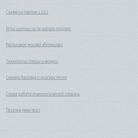
Схема на таврию 1102
Игры шарики на пк скачать торрент
Расписание москва абрамцево
Технологии плюсы и минусы
Скачать баллада о красках песня
Слова работа этимологический словарь
Песенка умка текст