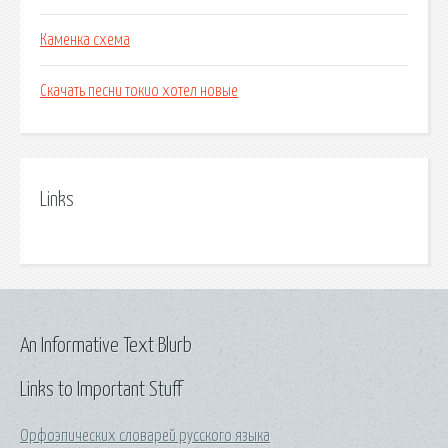
Каменка схема
Скачать песни токио хотел новые
Links
An Informative Text Blurb
Links to Important Stuff
Орфоэпических словарей русского языка