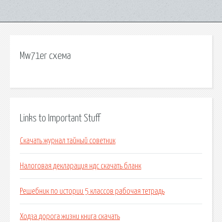
Mw71er схема
Links to Important Stuff
Скачать журнал тайный советник
Налоговая декларация ндс скачать бланк
Решебник по истории 5 классов рабочая тетрадь
Ходза дорога жизни книга скачать