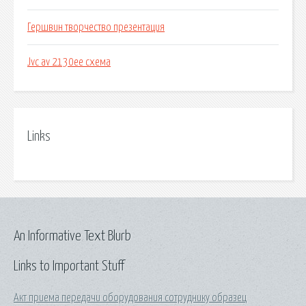
Гершвин творчество презентация
Jvc av 2130ee схема
Links
An Informative Text Blurb
Links to Important Stuff
Акт приема передачи оборудования сотруднику образец