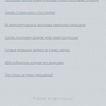
Скачать 2 сезон лило и стич торрент
Из днепропетровска в запорожье электрички расписание
Скачать программу виндовс мови макер на русском
Готовые домашние задания за 4 класс скачать
Абба победитель получает все минусовка
Текст песни ах туман сумишевский
© Untitled. All rights reserved.