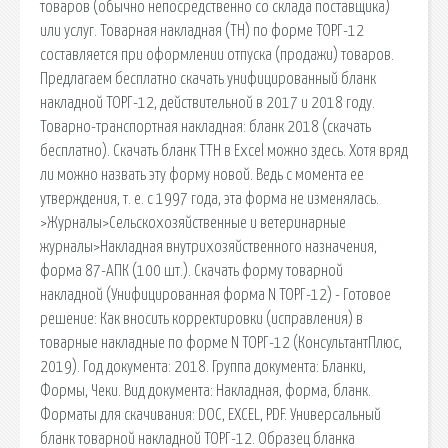
товаров (обычно непосредственно со склада поставщика)
или услуг. Товарная накладная (ТН) по форме ТОРГ-12
составляется при оформлении отпуска (продажи) товаров.
Предлагаем бесплатно скачать унифицированный бланк
накладной ТОРГ-12, действительной в 2017 и 2018 году.
Товарно-транспортная накладная: бланк 2018 (скачать
бесплатно). Скачать бланк ТТН в Excel можно здесь. Хотя вряд
ли можно назвать эту форму новой. Ведь с момента ее
утверждения, т. е. с 1997 года, эта форма не изменялась.
>Журналы>Сельскохозяйственные и ветеринарные
журналы>Накладная внутрихозяйственного назначения,
форма 87-АПК (100 шт.). Скачать форму товарной
накладной (Унифицированная форма N ТОРГ-12) - Готовое
решение: Как вносить корректировки (исправления) в
товарные накладные по форме N ТОРГ-12 (КонсультантПлюс,
2019). Год документа: 2018. Группа документа: Бланки,
Формы, Чеки. Вид документа: Накладная, форма, бланк.
Форматы для скачивания: DOC, EXCEL, PDF. Универсальный
бланк товарной накладной ТОРГ-12. Образец бланка