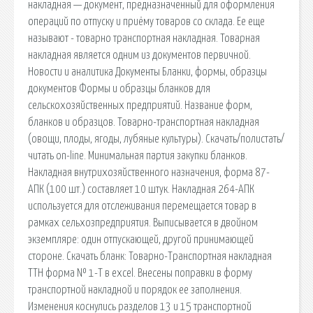
накладная — документ, предназначенный для оформления
операций по отпуску и приёму товаров со склада. Ее еще
называют - товарно транспортная накладная. Товарная
накладная является одним из документов первичной.
Новости и аналитика Документы Бланки, формы, образцы
документов Формы и образцы бланков для
сельскохозяйственных предприятий. Название форм,
бланков и образцов. Товарно-транспортная накладная
(овощи, плоды, ягоды, лубяные культуры). Cкачать/полистать/
читать on-line. Минимальная партия закупки бланков.
Накладная внутрихозяйственного назначения, форма 87-
АПК (100 шт.) составляет 10 штук. Накладная 264-АПК
используется для отслеживания перемещается товар в
рамках сельхозпредприятия. Выписывается в двойном
экземпляре: один отпускающей, другой принимающей
стороне. Скачать бланк: Товарно-Транспортная накладная
ТТН форма № 1-Т в excel. Внесены поправки в форму
транспортной накладной и порядок ее заполнения.
Изменения коснулись разделов 13 и 15 транспортной