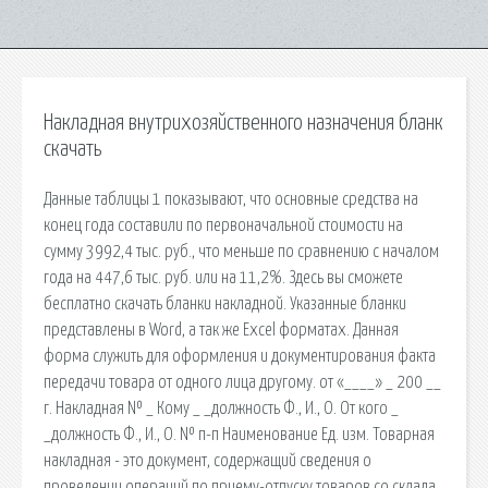
Накладная внутрихозяйственного назначения бланк
скачать
Данные таблицы 1 показывают, что основные средства на
конец года составили по первоначальной стоимости на
сумму 3992,4 тыс. руб., что меньше по сравнению с началом
года на 447,6 тыс. руб. или на 11,2%. Здесь вы сможете
бесплатно скачать бланки накладной. Указанные бланки
представлены в Word, а так же Excel форматах. Данная
форма служить для оформления и документирования факта
передачи товара от одного лица другому. от «____» _ 200 __
г. Накладная № _ Кому _ _должность Ф., И., О. От кого _
_должность Ф., И., О. № п-п Наименование Ед. изм. Товарная
накладная - это документ, содержащий сведения о
проведении операций по приему-отпуску товаров со склада