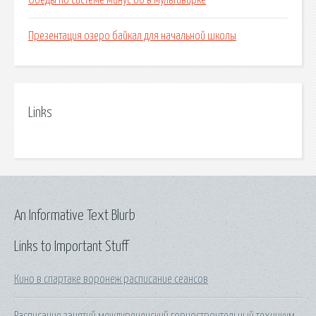
Обеды по системе минус 60 в мультиварке
Презентация озеро байкал для начальной школы
Links
An Informative Text Blurb
Links to Important Stuff
Кино в спартаке воронеж расписание сеансов
Расписание занятий междуреченский горностроительный техникум