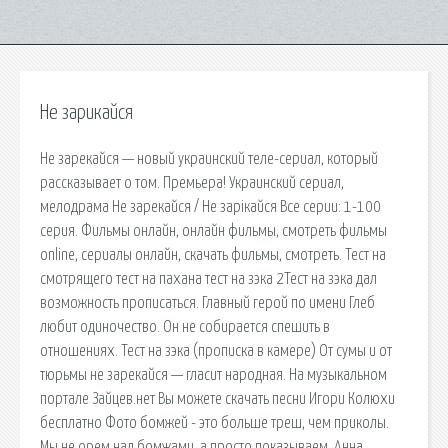
Не зарикайся
Не зарекайся — новый украинский теле-сериал, который
рассказывает о том. Премьера! Украинский сериал,
мелодрама Не зарекайся / Не зарікайся Все серии: 1-100
серия. Фильмы онлайн, онлайн фильмы, смотреть фильмы
online, сериалы онлайн, скачать фильмы, смотреть. Тест на
смотрящего тест на пахана тест на зэка 2Тест на зэка дал
возможность прописаться. Главный герой по имени Глеб
любит одиночество. Он не собирается спешить в
отношениях. Тест на зэка (прописка в камере) От сумы и от
тюрьмы не зарекайся — гласит народная. На музыкальном
портале Зайцев.нет Вы можете скачать песни Игори Колюхи
бесплатно Фото бомжей - это больше треш, чем приколы.
Мы не орем над бомжами, а просто показываем. Анна