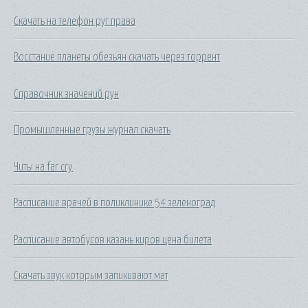
Скачать на телефон рут права
Восстание планеты обезьян скачать через торрент
Справочник значений рун
Промышленные грузы журнал скачать
Читы на far cry
Расписание врачей в поликлинике 54 зеленоград
Расписание автобусов казань киров цена билета
Скачать звук которым запикивают мат