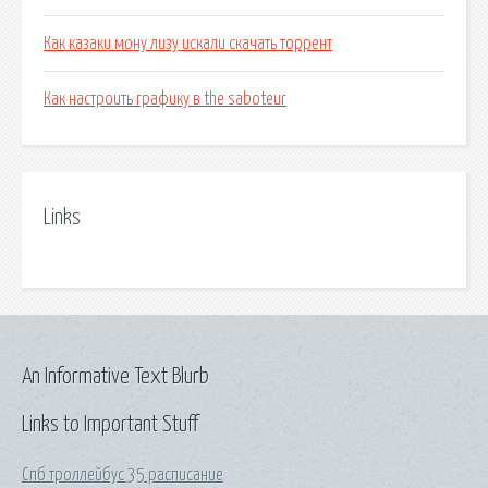
Как казаки мону лизу искали скачать торрент
Как настроить графику в the saboteur
Links
An Informative Text Blurb
Links to Important Stuff
Спб троллейбус 35 расписание