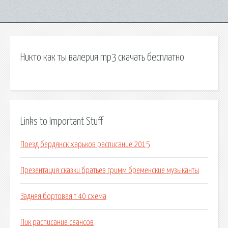
Никто как ты валерия mp3 скачать бесплатно
Links to Important Stuff
Поезд бердянск харьков расписание 2015
Презентация сказки братьев гримм бременские музыканты
Задняя бортовая т 40 схема
Пик расписание сеансов