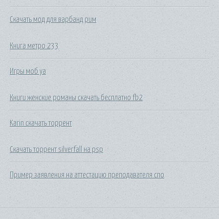
Скачать мод для варбанд рим
Книга метро 233
Игры моб уа
Книги женские романы скачать бесплатно fb2
Karin скачать торрент
Скачать торрент silverfall на psp
Пример заявления на аттестацию преподавателя спо