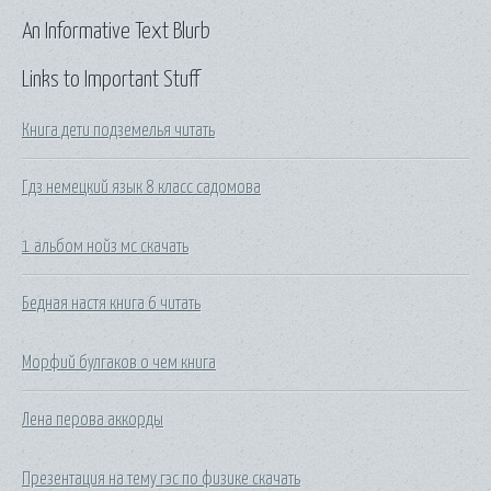
An Informative Text Blurb
Links to Important Stuff
Книга дети подземелья читать
Гдз немецкий язык 8 класс садомова
1 альбом нойз мс скачать
Бедная настя книга 6 читать
Морфий булгаков о чем книга
Лена перова аккорды
Презентация на тему гэс по физике скачать