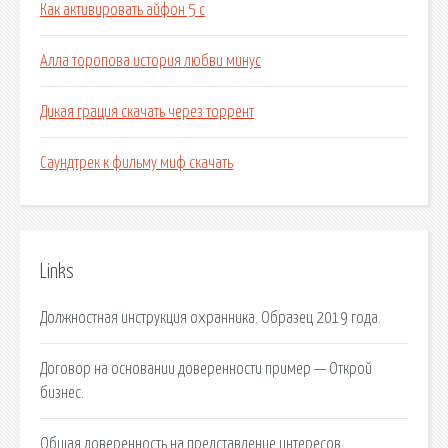
Как активировать айфон 5 с
Алла торопова история любви минус
Дикая грация скачать через торрент
Саундтрек к фильму миф скачать
Links
Должностная инструкция охранника. Образец 2019 года.
Договор на основании доверенности пример — Открой
бизнес.
Общая доверенность на представление интересов.