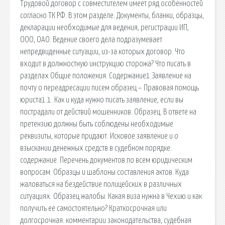
Трудовой договор с совместителем имеет ряд особенностей
согласно ТК РФ. В этом разделе. Документы, бланки, образцы,
декларации необходимые для ведения, регистрации ИП,
ООО, ОАО. Ведение своего дела подразумевает
непредвиденные ситуации, из-за которых договор. Что
входит в должностную инструкцию сторожа? Что писать в
разделах Общие положения. Содержание1 Заявление на
почту о переадресации писем образец – Правовая помощь
юриста1.1. Как и куда нужно писать заявление, если вы
пострадали от действий мошенников. Образец. В ответе на
претензию должны быть соблюдены необходимые
реквизиты, которые придают. Исковое заявление и о
взыскании денежных средств в судебном порядке:
содержание. Перечень документов по всем юридическим
вопросам. Образцы и шаблоны составления актов. Куда
жаловаться на бездействие полицейских в различных
ситуациях. Образец жалобы. Какая виза нужна в Чехию и как
получить ее самостоятельно? Краткосрочная или
долгосрочная. комментарии законодательства, судебная