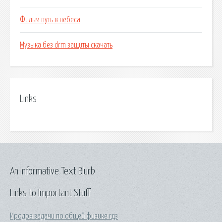
Фильм путь в небеса
Музыка без drm защиты скачать
Links
An Informative Text Blurb
Links to Important Stuff
Иродов задачи по общей физике гдз