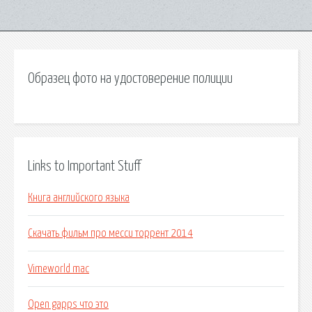
Образец фото на удостоверение полиции
Links to Important Stuff
Книга английского языка
Скачать фильм про месси торрент 2014
Vimeworld mac
Open gapps что это