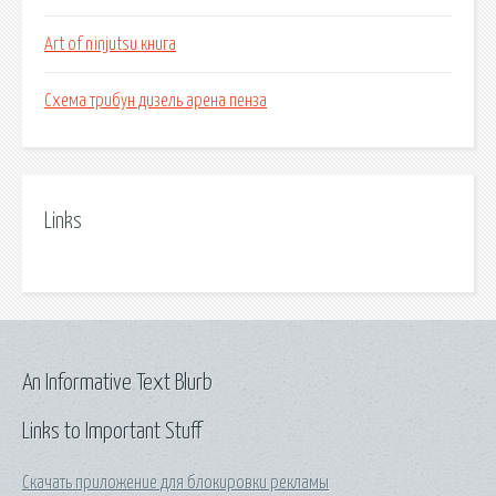
Art of ninjutsu книга
Схема трибун дизель арена пенза
Links
An Informative Text Blurb
Links to Important Stuff
Скачать приложение для блокировки рекламы