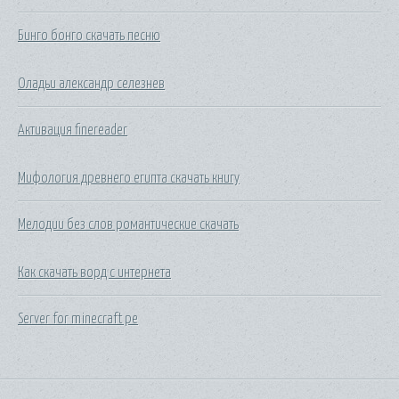
Бинго бонго скачать песню
Оладьи александр селезнев
Активация finereader
Мифология древнего египта скачать книгу
Мелодии без слов романтические скачать
Как скачать ворд с интернета
Server for minecraft pe