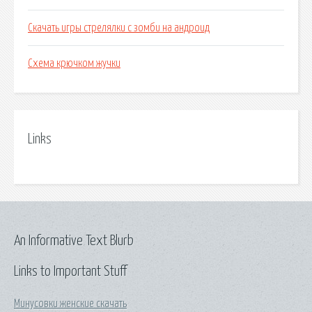
Скачать игры стрелялки с зомби на андроид
Схема крючком жучки
Links
An Informative Text Blurb
Links to Important Stuff
Минусовки женские скачать