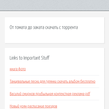
От томата до заката скачать с торрента
Links to Important Stuff
книга фото
Танцевальные песни для гулянки скачать альбом бесплатно
Василий смирнов прибыльная контекстная реклама pdf
Новый уоян расписание поездов