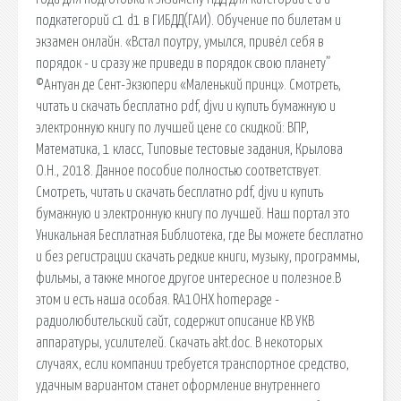
подкатегорий c1 d1 в ГИБДД(ГАИ). Обучение по билетам и
экзамен онлайн. «Встал поутру, умылся, привёл себя в
порядок - и сразу же приведи в порядок свою планету”
©️Антуан де Сент-Экзюпери «Маленький принц». Смотреть,
читать и скачать бесплатно pdf, djvu и купить бумажную и
электронную книгу по лучшей цене со скидкой: ВПР,
Математика, 1 класс, Типовые тестовые задания, Крылова
О.Н., 2018. Данное пособие полностью соответствует.
Смотреть, читать и скачать бесплатно pdf, djvu и купить
бумажную и электронную книгу по лучшей. Наш портал это
Уникальная Бесплатная Библиотека, где Вы можете бесплатно
и без регистрации скачать редкие книги, музыку, программы,
фильмы, а также многое другое интересное и полезное.В
этом и есть наша особая. RA1OHX homepage -
радиолюбительский сайт, содержит описание КВ УКВ
аппаратуры, усилителей. Скачать akt.doc. В некоторых
случаях, если компании требуется транспортное средство,
удачным вариантом станет оформление внутреннего