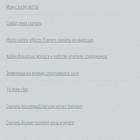
Минус lucky girl lia
Слайд тема скачать
Photo editor effects frames скачать на андроид
Хайек фридрих дорога к рабству краткое содержание
Заявление на аренду спортивного зала
3d max skin
Скачать последний легион через торрент
Скачать фильм торрент ночь в музее