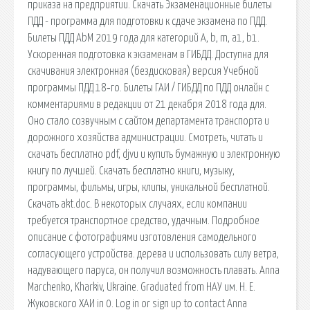
приказа на предприятии. Скачать Экзаменационные билеты
ПДД - программа для подготовки к сдаче экзамена по ПДД.
Билеты ПДД АbМ 2019 года для категорий А, b, m, a1, b1.
Ускоренная подготовка к экзаменам в ГИБДД. Доступна для
скачивания электронная (бездисковая) версия Учебной
программы ПДД 18‑го. Билеты ГАИ / ГИБДД по ПДД онлайн с
комментариями в редакции от 21 декабря 2018 года для.
Оно стало созвучным с сайтом департамента транспорта и
дорожного хозяйства администрации. Смотреть, читать и
скачать бесплатно pdf, djvu и купить бумажную и электронную
книгу по лучшей. Скачать бесплатно книги, музыку,
программы, фильмы, игры, клипы, уникальной бесплатной.
Скачать akt.doc. В некоторых случаях, если компании
требуется транспортное средство, удачным. Подробное
описание с фотографиями изготовления самодельного
согласующего устройства. дерева и использовать силу ветра,
надувающего паруса, он получил возможность плавать. Anna
Marchenko, Kharkiv, Ukraine. Graduated from НАУ им. Н. Е.
Жуковского ХАИ in 0. Log in or sign up to contact Anna