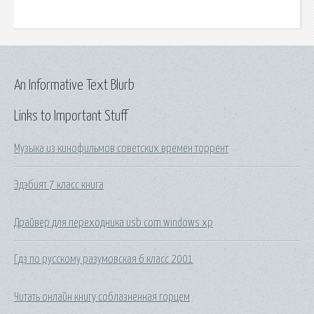
An Informative Text Blurb
Links to Important Stuff
Музыка из кинофильмов советских времен торрент
Эдэбият 7 класс книга
Драйвер для переходника usb com windows xp
Гдз по русскому разумовская 6 класс 2001
Читать онлайн книгу соблазненная горцем