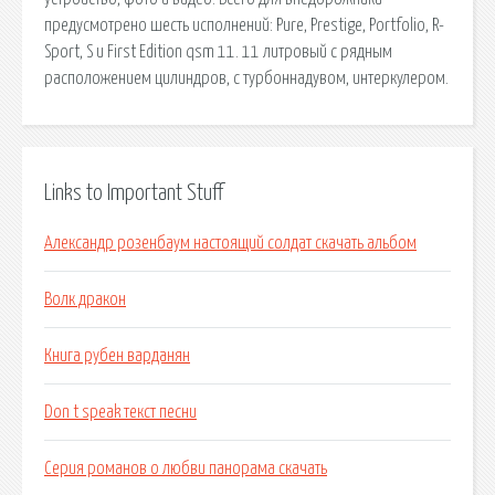
предусмотрено шесть исполнений: Pure, Prestige, Portfolio, R-
Sport, S и First Edition qsm 11. 11 литровый с рядным
расположением цилиндров, с турбоннадувом, интеркулером.
Links to Important Stuff
Александр розенбаум настоящий солдат скачать альбом
Волк дракон
Книга рубен варданян
Don t speak текст песни
Серия романов о любви панорама скачать