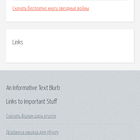
Скачать бесплатно книги звездные войны
Links
An Informative Text Blurb
Links to Important Stuff
Скачать фильм царь египта
Драйвера нвидиа для убунту