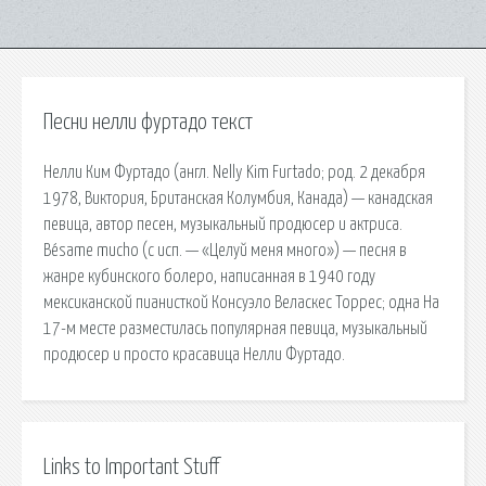
Песни нелли фуртадо текст
Нелли Ким Фуртадо (англ. Nelly Kim Furtado; род. 2 декабря
1978, Виктория, Британская Колумбия, Канада) — канадская
певица, автор песен, музыкальный продюсер и актриса.
Bésame mucho (с исп. — «Целуй меня много») — песня в
жанре кубинского болеро, написанная в 1940 году
мексиканской пианисткой Консуэло Веласкес Торрес; одна На
17-м месте разместилась популярная певица, музыкальный
продюсер и просто красавица Нелли Фуртадо.
Links to Important Stuff