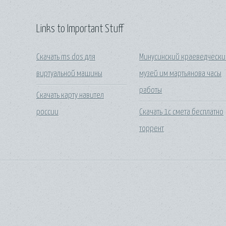
Links to Important Stuff
Скачать ms dos для
Минусинский краеведчески
виртуальной машины
музей им мартьянова часы
работы
Скачать карту навител
россии
Скачать 1с смета бесплатно
торрент