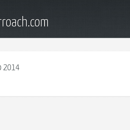
rroach.com
о 2014