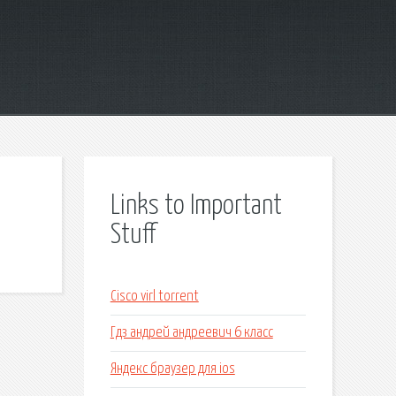
Links to Important
Stuff
Cisco virl torrent
Гдз андрей андреевич 6 класс
Яндекс браузер для ios