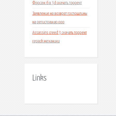
Форсаж 6 в 3d скачать торрент
Заявление на возврат госпошлины
на регистрацию ооо
Assassins creed 3 скачать торрент
repack механики
Links