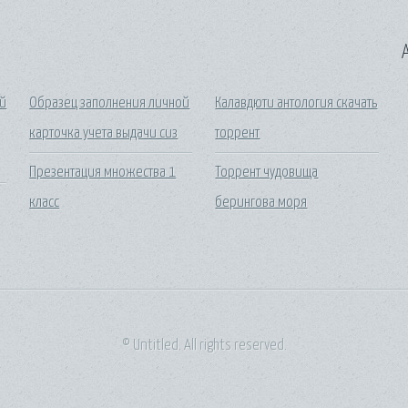
A
й
Образец заполнения личной
Калавдюти антология скачать
карточка учета выдачи сиз
торрент
Презентация множества 1
Торрент чудовища
класс
берингова моря
© Untitled. All rights reserved.