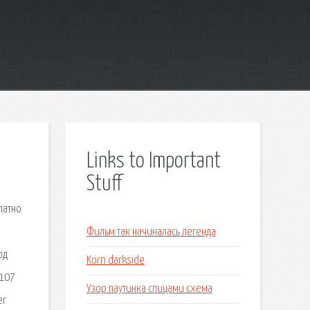
Links to Important
Stuff
латно
Фильм так начиналась легенда
од
Korn darkside
 107
Узор паутинка спицами схема
er