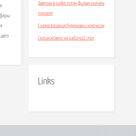
Завтрак в кафе готэм фильм скачать
я
торрент
нфары.
Схема вязания буденовки крючком
ия
видео
Скринсейвер на рабочий стол
Links