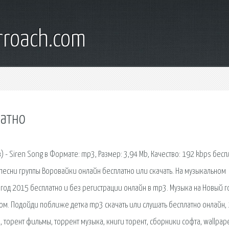
rroach.com
латно
) - Siren Song в Формате: mp3, Размер: 3,94 Mb, Качество: 192 kbps бесп
 песни группы Воровайки онлайн бесплатно или скачать. На музыкальном
 год 2015 бесплатно и без регистрации онлайн в mp3. Музыка на Новый г
ом. Подойди поближе детка mp3 скачать или слушать бесплатно онлайн,
, торент фильмы, торрент музыка, книги торент, сборники софта, wallpap