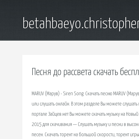
betahbaeyo.christophe
Песня до рассвета скачать бесп
MARUV (Марув) - Siren Song. Скачать песню MARUV (Марув
или слушать онлайн. В этом разделе Вы можете слушать
портале Зайцев.нет Вы можете скачать музыку на Новый
2015 для скачивания — Слушать музыку и песни в высок
песен. Скачать торент на большой скорости, торент игры