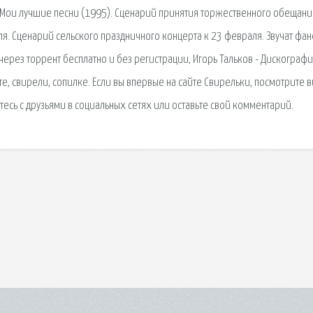
- Мои лучшие песни (1995). Сценарий принятия торжественного обещани
ля. Сценарий сельского праздничного концерта к 23 февраля. Звучат фа
через торрент бесплатно и без регистрации, Игорь Тальков - Дискограф
е, свирели, сопилке. Если вы впервые на сайте Свирельки, посмотрите 
итесь с друзьями в социальных сетях или оставьте свой комментарий.