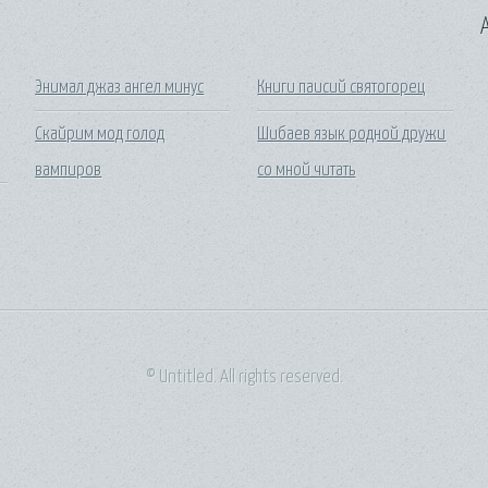
A
Энимал джаз ангел минус
Книги паисий святогорец
Скайрим мод голод
Шибаев язык родной дружи
вампиров
со мной читать
© Untitled. All rights reserved.