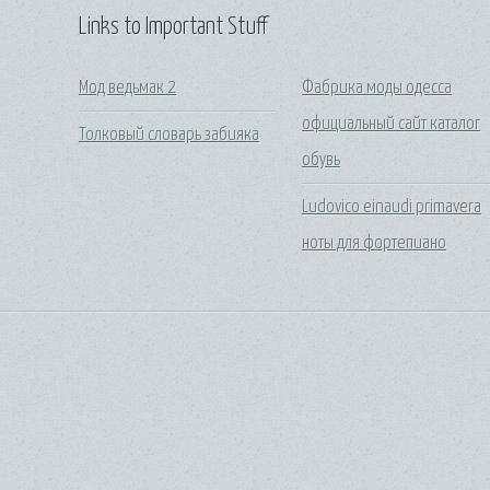
Links to Important Stuff
Мод ведьмак 2
Фабрика моды одесса
официальный сайт каталог
Толковый словарь забияка
обувь
Ludovico einaudi primavera
ноты для фортепиано