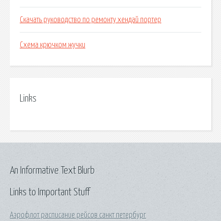
Скачать руководство по ремонту хендай портер
Схема крючком жучки
Links
An Informative Text Blurb
Links to Important Stuff
Аэрофлот расписание рейсов санкт петербург