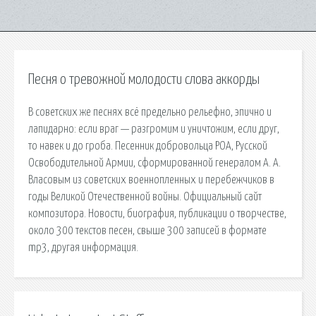
Песня о тревожной молодости слова аккорды
В советских же песнях всё предельно рельефно, эпично и
лапидарно: если враг — разгромим и уничтожим, если друг,
то навек и до гроба. Песенник добровольца РОА, Русской
Освободительной Армии, сформированной генералом А. А.
Власовым из советских военнопленных и перебежчиков в
годы Великой Отечественной войны. Официальный сайт
композитора. Новости, биография, публикации о творчестве,
около 300 текстов песен, свыше 300 записей в формате
mp3, другая информация.