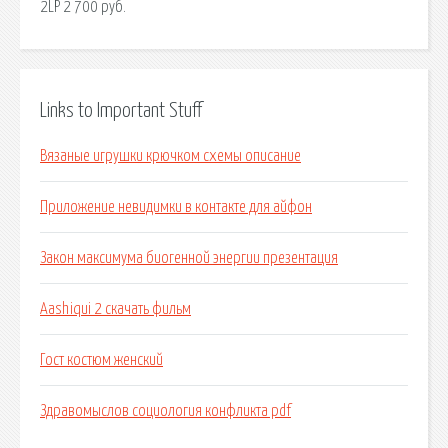
2LP 2 700 руб.
Links to Important Stuff
Вязаные игрушки крючком схемы описание
Приложение невидимки в контакте для айфон
Закон максимума биогенной энергии презентация
Aashiqui 2 скачать фильм
Гост костюм женский
Здравомыслов социология конфликта pdf