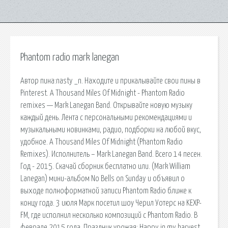
Phantom radio mark lanegan
Автор пина:nasty _n. Находите и прикалывайте свои пины в
Pinterest. A Thousand Miles Of Midnight - Phantom Radio
remixes — Mark Lanegan Band. Открывайте новую музыку
каждый день. Лента с персональными рекомендациями и
музыкальными новинками, радио, подборки на любой вкус,
удобное. A Thousand Miles Of Midnight (Phantom Radio
Remixes). Исполнитель – Mark Lanegan Band. Всего 14 песен.
Год - 2015. Скачай сборник бесплатно или. (Mark William
Lanegan) мини-альбом No Bells on Sunday и объявил о
выходе полноформатной записи Phantom Radio ближе к
концу года. 3 июля Марк посетил шоу Черил Уотерс на KEXP-
FM, где исполнил несколько композиций с Phantom Radio. В
феврале 2015 года. Праздник урожая: Happy in my harvest