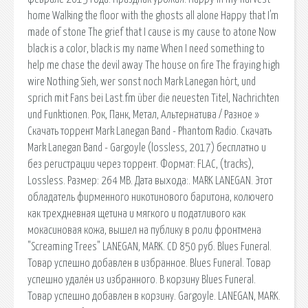
home Walking the floor with the ghosts all alone Happy that I'm
made of stone The grief that I cause is my cause to atone Now
black is a color, black is my name When I need something to
help me chase the devil away The house on fire The fraying high
wire Nothing Sieh, wer sonst noch Mark Lanegan hört, und
sprich mit Fans bei Last.fm über die neuesten Titel, Nachrichten
und Funktionen. Рок, Панк, Метал, Альтернатива / Разное »
Скачать торрент Mark Lanegan Band - Phantom Radio. Скачать
Mark Lanegan Band - Gargoyle (lossless, 2017) бесплатно и
без регистрации через торрент. Формат: FLAC, (tracks),
Lossless. Размер: 264 MB. Дата выхода:. MARK LANEGAN. Этот
обладатель фирменного никотинового баритона, колючего
как трехдневная щетина и мягкого и податливого как
мокасиновая кожа, вышел на публику в роли фронтмена
"Screaming Trees" LANEGAN, MARK. CD 850 руб. Blues Funeral.
Товар успешно добавлен в избранное. Blues Funeral. Товар
успешно удалён из избранного. В корзину Blues Funeral.
Товар успешно добавлен в корзину. Gargoyle. LANEGAN, MARK.