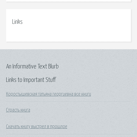
Links
An Informative Text Blurb
Links to Important Stuff
Коростышевская татьяна георгиевна все книги
Страсть книга
Скачать книгу выстрел в прошлое