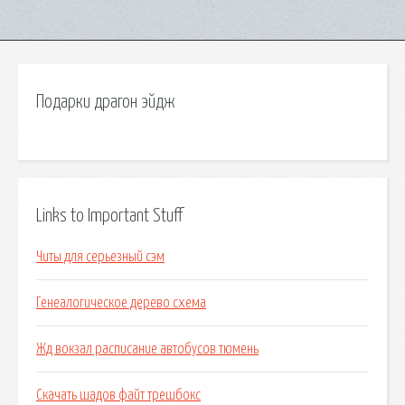
Подарки драгон эйдж
Links to Important Stuff
Читы для серьезный сэм
Генеалогическое дерево схема
Жд вокзал расписание автобусов тюмень
Скачать шадов файт трешбокс