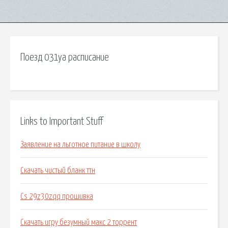
Поезд 031уа расписание
Links to Important Stuff
Заявление на льготное питание в школу
Скачать чистый бланк ттн
Cs 29z30zqq прошивка
Скачать игру безумный макс 2 торрент