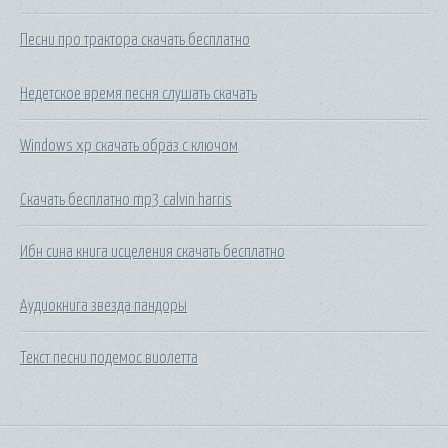
Песни про трактора скачать бесплатно
Недетское время песня слушать скачать
Windows xp скачать образ с ключом
Скачать бесплатно mp3 calvin harris
Ибн сина книга исцеления скачать бесплатно
Аудиокнига звезда пандоры
Текст песни подемос виолетта