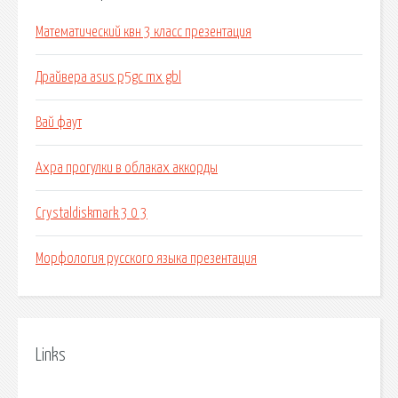
Математический квн 3 класс презентация
Драйвера asus p5gc mx gbl
Вай фаут
Ахра прогулки в облаках аккорды
Crystaldiskmark 3 0 3
Морфология русского языка презентация
Links