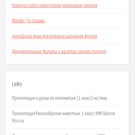
Новороссийск севастополь расписание парома
Blender 3d отзывы
Английский язык презентация школьная форма
Документальные фильмы о касатках скачать торрент
Links
Презентация к уроку по математике (1 класс) на тему.
Презентация Разнообразие животных 3 класс УМК Школа
России.