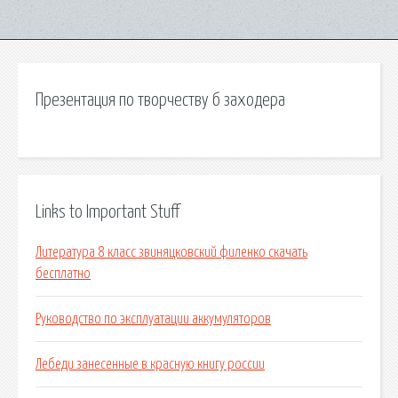
Презентация по творчеству б заходера
Links to Important Stuff
Литература 8 класс звиняцковский филенко скачать
бесплатно
Руководство по эксплуатации аккумуляторов
Лебеди занесенные в красную книгу россии