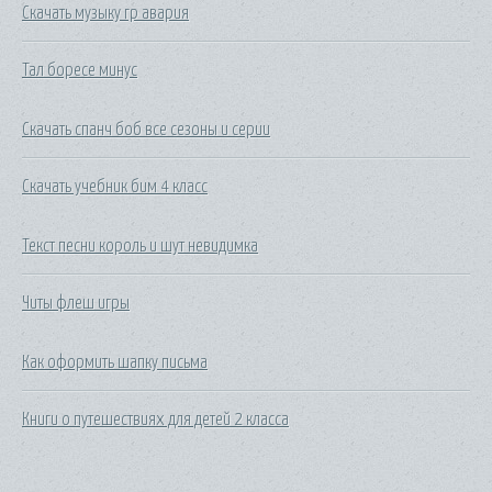
Скачать музыку гр авария
Тал боресе минус
Скачать спанч боб все сезоны и серии
Скачать учебник бим 4 класс
Текст песни король и шут невидимка
Читы флеш игры
Как оформить шапку письма
Книги о путешествиях для детей 2 класса