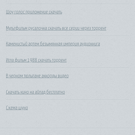
Шоу голос приложение скачать
Мультфильм русалочка скачать все серии через торрент
Каменистый артем безымянная империя аудиокнига
Игла фильм 1988 скачать торрент
В черном тюльпане аккорды видео
Скачать кино на айпад бесплатно
Схема шуно