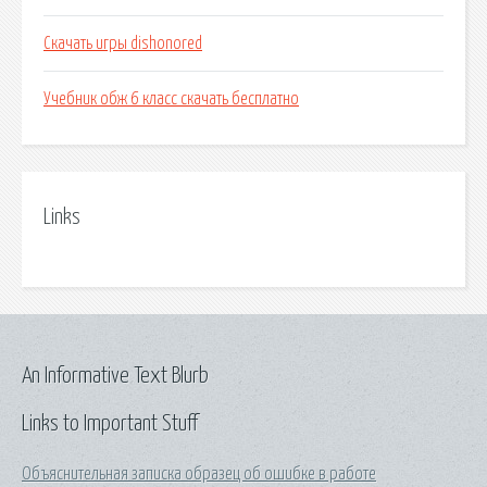
Скачать игры dishonored
Учебник обж 6 класс скачать бесплатно
Links
An Informative Text Blurb
Links to Important Stuff
Объяснительная записка образец об ошибке в работе