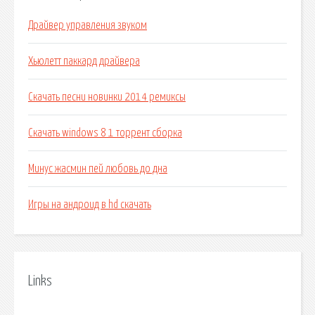
Драйвер управления звуком
Хьюлетт паккард драйвера
Скачать песни новинки 2014 ремиксы
Скачать windows 8 1 торрент сборка
Минус жасмин пей любовь до дна
Игры на андроид в hd скачать
Links