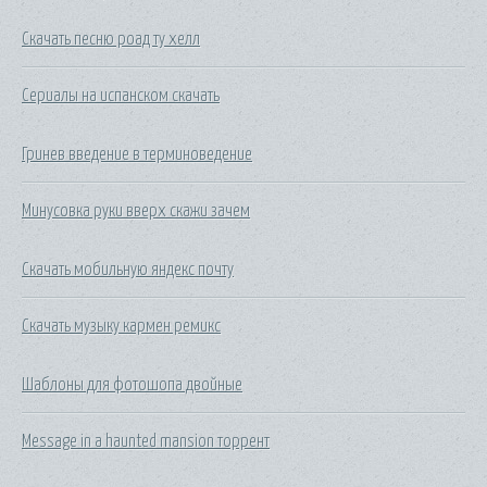
Скачать песню роад ту хелл
Сериалы на испанском скачать
Гринев введение в терминоведение
Минусовка руки вверх скажи зачем
Скачать мобильную яндекс почту
Скачать музыку кармен ремикс
Шаблоны для фотошопа двойные
Message in a haunted mansion торрент