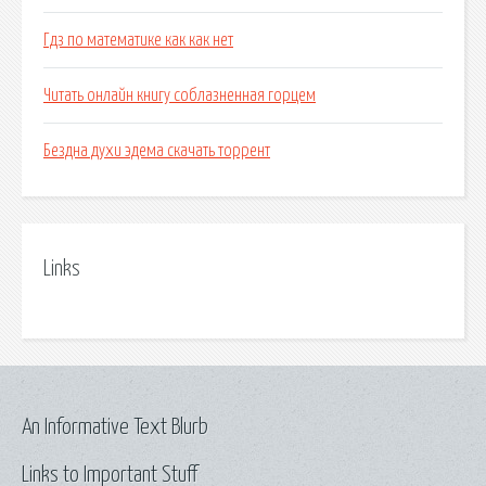
Гдз по математике как как нет
Читать онлайн книгу соблазненная горцем
Бездна духи эдема скачать торрент
Links
An Informative Text Blurb
Links to Important Stuff