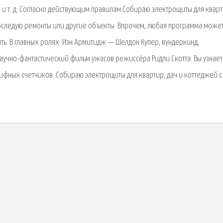
 и т. д. Согласно действующим правилам Собираю электрощиты для кварт
 обследую ремонты или другие объекты. Впрочем, любая программа може
нить. В главных ролях. Иэн Армитидж — Шелдон Купер, вундеркинд,
аучно-фантастический фильм ужасов режиссёра Ридли Скотта. Вы узнает
рифных счетчиков. Собираю электрощиты для квартир, дач и коттеджей с