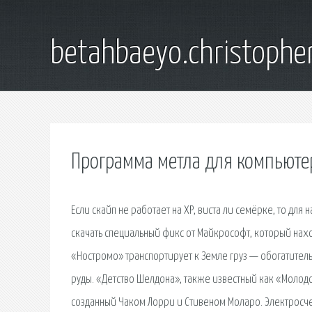
betahbaeyo.christophe
Программа метла для компьютер
Если скайп не работает на ХР, виста ли семёрке, то для
скачать специальный фикс от Майкрософт, который нах
«Ностромо» транспортирует к Земле груз — обогатител
руды. «Детство Шелдона», также известный как «Молод
созданный Чаком Лорри и Стивеном Моларо. Электросче