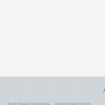
A
Аниме ублюдок сокрушитель
Другая реальность песня