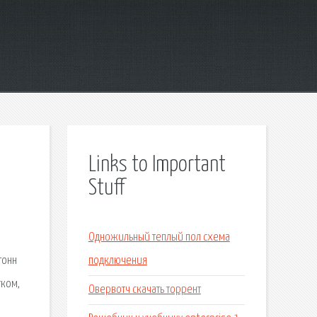
Links to Important
Stuff
Одножильный теплый пол схема
тонн
подключения
тком,
Овервотч скачать торрент