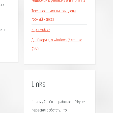
Решебник к учебнику enterprise 1
ир,
Текст песни амина ахмадова
т
горный кавказ
Игры моб уа
е не
Драйвера для windows 7 леново
g505
Links
Почему Скайп не работает - Skype
перестал работать. Что.