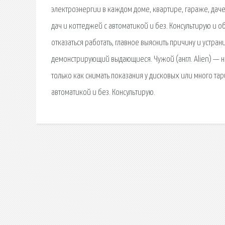
электроэнергии в каждом доме, квартире, гараже, даче
дач и коттеджей с автоматикой и без. Консультирую и
отказаться работать, главное выяснить причину и устра
демонстрирующий выдающиеся. Чужой (англ. Alien) — н
только как снимать показания у дисковых или много та
автоматикой и без. Консультирую.