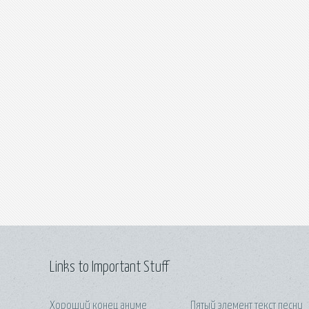
Links to Important Stuff
Хороший конец аниме
Пятый элемент текст песни