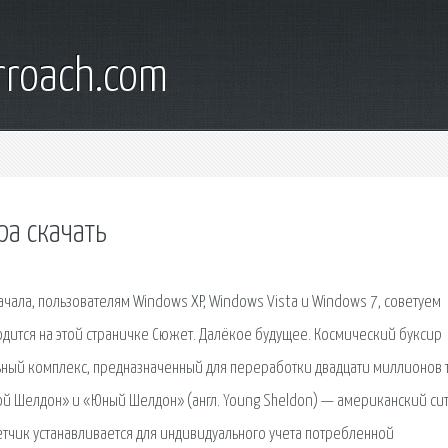
rroach.com
а скачать
 начала, пользователям Windows XP, Windows Vista и Windows 7, советуем
одится на этой страничке Сюжет. Далёкое будущее. Космический буксир
ьный комплекс, предназначенный для переработки двадцати миллионов 
ой Шелдон» и «Юный Шелдон» (англ. Young Sheldon) — американский си
тчик устанавливается для индивидуального учета потребленной