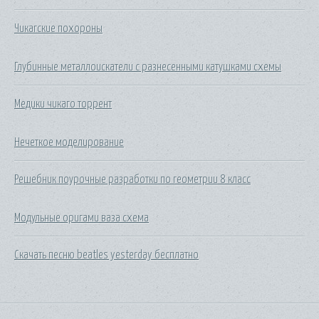
Чикагские похороны
Глубинные металлоискатели с разнесенными катушками схемы
Медики чикаго торрент
Нечеткое моделирование
Решебник поурочные разработки по геометрии 8 класс
Модульные оригами ваза схема
Скачать песню beatles yesterday бесплатно