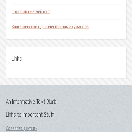
Торренты матчей нхл
Книга женское одиночество ольга гуманова
Links
An Informative Text Blurb
Links to Important Stuff
Cossacks 3 купить