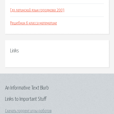
Гдз латинский язык городкова 2003
Решебник 6 класса математике
Links
An Informative Text Blurb
Links to Important Stuff
Скачать торрент игры роботов