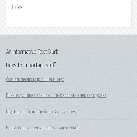
Links
An Informative Text Blurb
Links to Important Stuff
Скачать песню мир пицца минус
Пикник лучшие песни скачать бесплатно через торрент
Nightmares from the deep 3 davy jones
Книга эхинодорусы в аквариуме скачать