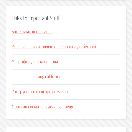
Links to Important Stuff
Битва замков описание
Расписание электричек от лианозова до беговой
Микрофон для смартфона
Текст песни leaving california
Рок группа союз игорь романов
Оригами схема как сделать лебедя