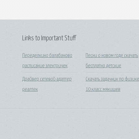
Links to Important Stuff
Переделкино балабаново
Песни о новом годе скачать
расписание электричек
бесплатно детские
Драйвер сетевой адаптер
Скачать задачник по физик
реалтек
10 класс мякишев