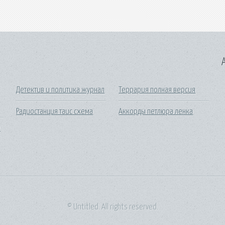
A
Детектив и политика журнал
Террария полная версия
Радиостанция таис схема
Аккорды петлюра ленка
е
© Untitled. All rights reserved.