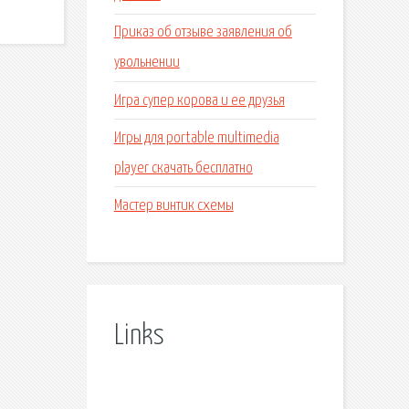
Приказ об отзыве заявления об
увольнении
Игра супер корова и ее друзья
Игры для portable multimedia
player скачать бесплатно
Мастер винтик схемы
Links