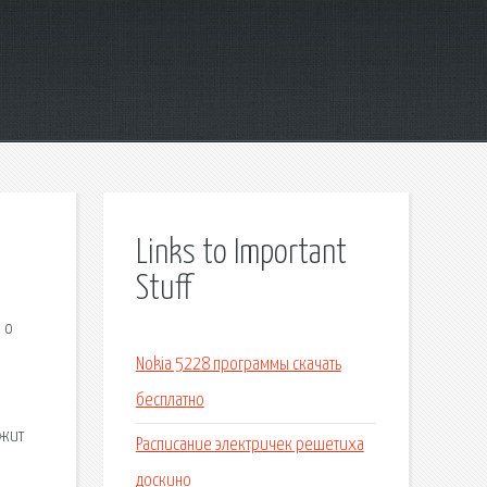
Links to Important
Stuff
 о
Nokia 5228 программы скачать
бесплатно
ржит
Расписание электричек решетиха
доскино